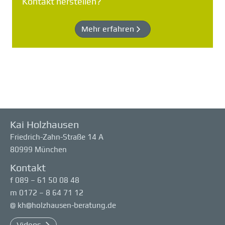
Kontakt herstellen?
Mehr erfahren
Kai Holzhausen
Friedrich-Zahn-Straße 14 A
80999 München
Kontakt
f
089 – 61 50 08 48
m
0172 – 8 64 71 12
@
kh@holzhausen-beratung.de
Videos